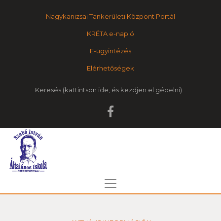
Nagykanizsai Tankerületi Központ Portál
KRÉTA e-napló
E-ügyintézés
Elérhetőségek
Keresés