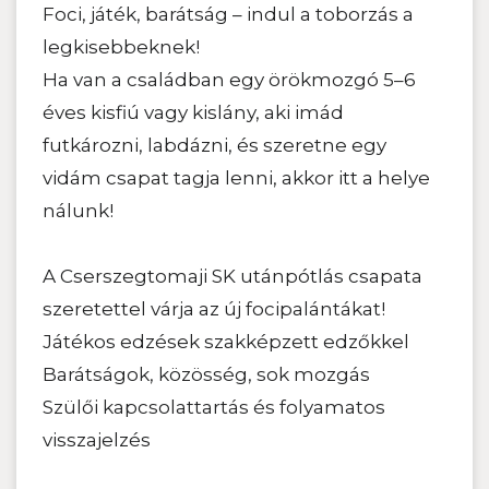
Foci, játék, barátság – indul a toborzás a
legkisebbeknek!
Ha van a családban egy örökmozgó 5–6
éves kisfiú vagy kislány, aki imád
futkározni, labdázni, és szeretne egy
vidám csapat tagja lenni, akkor itt a helye
nálunk!
A Cserszegtomaji SK utánpótlás csapata
szeretettel várja az új focipalántákat!
Játékos edzések szakképzett edzőkkel
Barátságok, közösség, sok mozgás
Szülői kapcsolattartás és folyamatos
visszajelzés