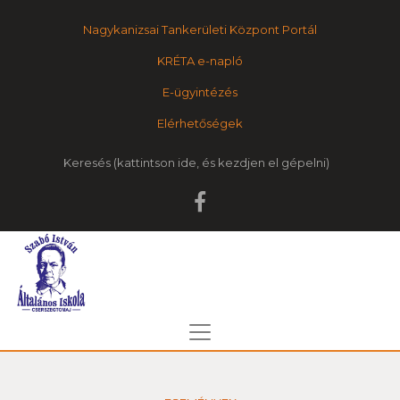
Nagykanizsai Tankerületi Központ Portál
KRÉTA e-napló
E-ügyintézés
Elérhetőségek
Keresés