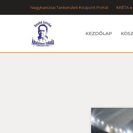
Nagykanizsai Tankerületi Központ Portál
KRÉTA e
KEZDŐLAP
KÖS