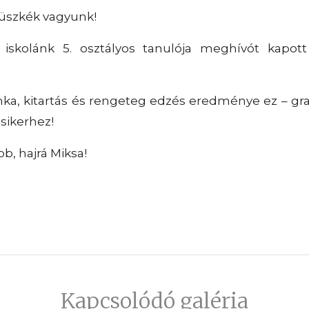
büszkék vagyunk!
, iskolánk 5. osztályos tanulója meghívót kapo
, kitartás és rengeteg edzés eredménye ez – gra
sikerhez!
bb, hajrá Miksa!
Kapcsolódó galéria