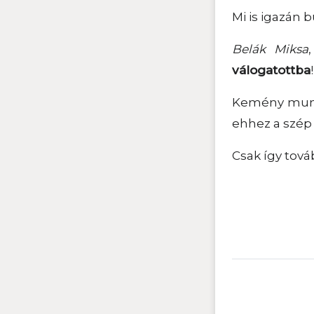
Mi is igazán 
Belák Miksa
válogatottba
!
Kemény munka
ehhez a szép 
Csak így tová