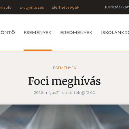
Keresés
-napló
E-ügyintézés
Elérhetőségek
ZÖNTÕ
ESEMÉNYEK
EREDMÉNYEK
ISKOLÁNKR
ESEMÉNYEK
Foci meghívás
2026. május 21., csütörtök @ 12:00