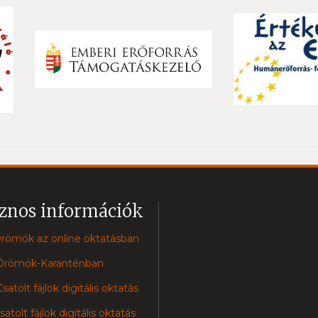
znos információk
römök az online oktatásban
Örömök-Karanténban
atolt fájlok digitális oktatás
atolt fájlok digitális oktatás