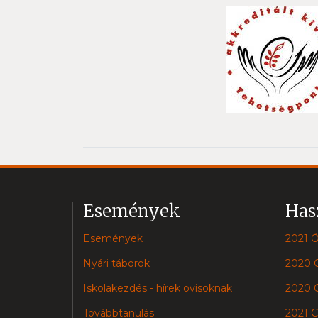
Események
Has
Események
2021 Ö
Nyári táborok
2020 
Iskolakezdés - hírek ovisoknak
2020 Cs
Továbbtanulás
2021 Cs