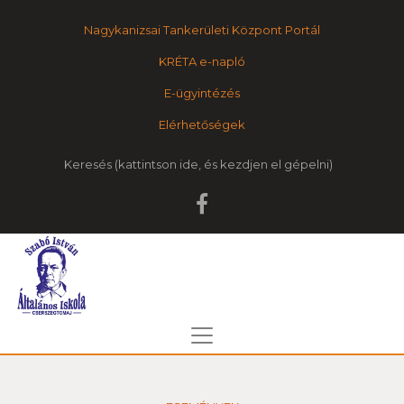
Nagykanizsai Tankerületi Központ Portál
KRÉTA e-napló
E-ügyintézés
Elérhetőségek
Keresés