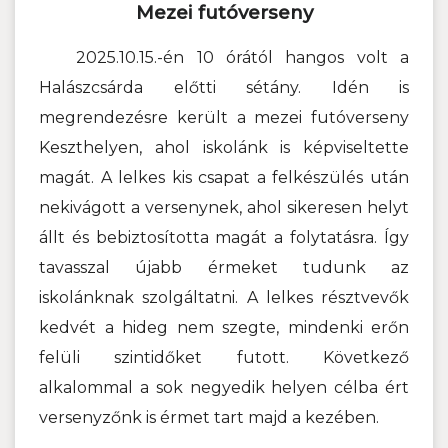
Mezei futóverseny
2025.10.15.-én 10 órától hangos volt a
Halászcsárda előtti sétány. Idén is
megrendezésre került a mezei futóverseny
Keszthelyen, ahol iskolánk is képviseltette
magát. A lelkes kis csapat a felkészülés után
nekivágott a versenynek, ahol sikeresen helyt
állt és bebiztosította magát a folytatásra. Így
tavasszal újabb érmeket tudunk az
iskolánknak szolgáltatni. A lelkes résztvevők
kedvét a hideg nem szegte, mindenki erőn
felüli szintidőket futott. Következő
alkalommal a sok negyedik helyen célba ért
versenyzőnk is érmet tart majd a kezében.