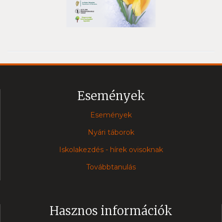
Események
Események
Nyári táborok
Iskolakezdés - hírek ovisoknak
Továbbtanulás
Hasznos információk