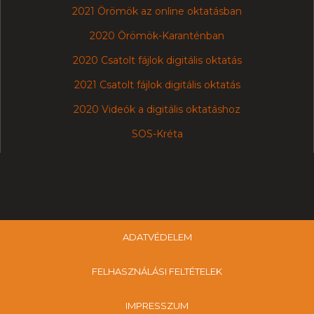
2021 Örömök az online oktatásban
2020 Örömök-Karanténban
2020 Csatolt fájlok digitális oktatás
2021 Csatolt fájlok digitális oktatás
2020 Videók a digitális oktatáshoz
SOS-Kréta
ADATVÉDELEM
FELHASZNÁLÁSI FELTÉTELEK
IMPRESSZUM