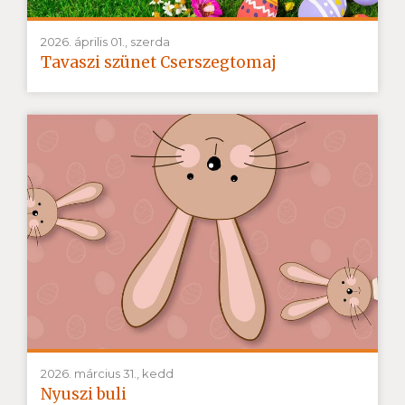
2026. április 01., szerda
Tavaszi szünet Cserszegtomaj
2026. március 31., kedd
Nyuszi buli