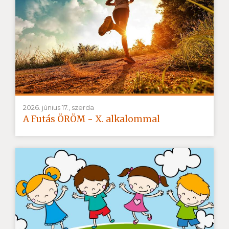
2026. június 17., szerda
A Futás ÖRÖM - X. alkalommal