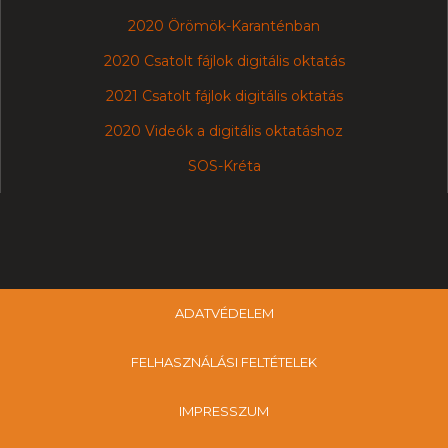
2020 Örömök-Karanténban
2020 Csatolt fájlok digitális oktatás
2021 Csatolt fájlok digitális oktatás
2020 Videók a digitális oktatáshoz
SOS-Kréta
ADATVÉDELEM
FELHASZNÁLÁSI FELTÉTELEK
IMPRESSZUM