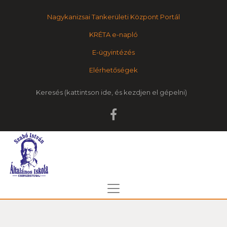
Nagykanizsai Tankerületi Központ Portál
KRÉTA e-napló
E-ügyintézés
Elérhetőségek
Keresés