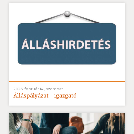
2026. február 14., szombat
Álláspályázat - igazgató