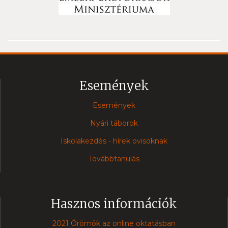
Események
Események
Nyári táborok
Iskolakezdés - hírek ovisoknak
Továbbtanulás
Hasznos információk
2021 Örömök az online oktatásban