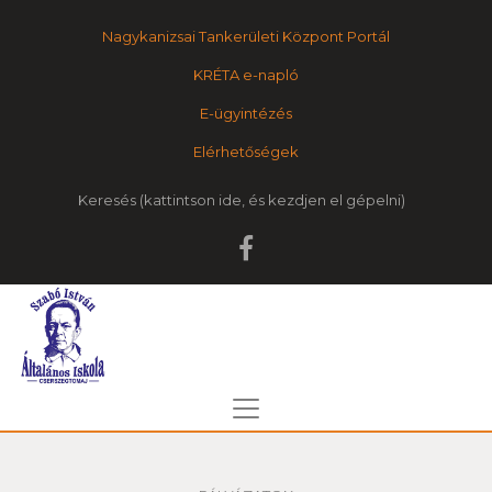
Nagykanizsai Tankerületi Központ Portál
KRÉTA e-napló
E-ügyintézés
Elérhetőségek
Keresés