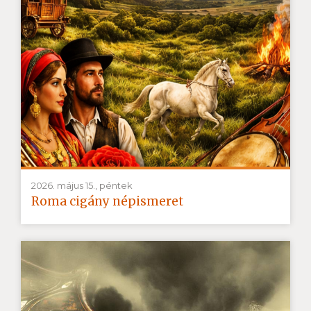
2026. május 15., péntek
Roma cigány népismeret