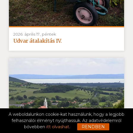
2026. április 17., péntek
Udvar átalakítás IV.
A weboldalunkon cookie-kat használunk, hogy a legjobb
felhasználói élményt nyújthassuk. Az adatvédelemről
bővebben
itt olvashat
.
RENDBEN