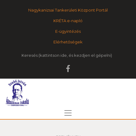
Nagykanizsai Tankerületi Központ Portál
KRÉTA e-napló
E-ügyintézés
Elérhetőségek
Keresés